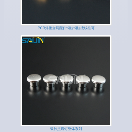
PCB焊接金属配件铜粒铜柱接线柱可
银触点铆钉整体系列