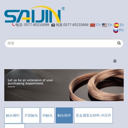
电话: 0577-85210099
传真:0577-85233668
Ch
En
Es
Ru
触头铆钉
片状触头
钨触头
触头组件
贵金属复合材料-冲压件